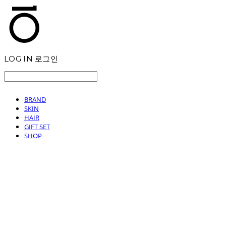
LOG IN
로그인
BRAND
SKIN
HAIR
GIFT SET
SHOP
T.TEN