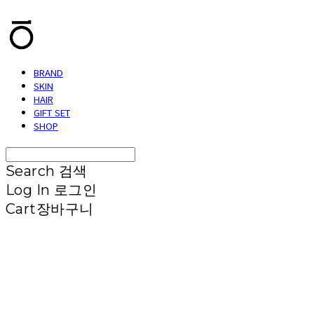
BRAND
SKIN
HAIR
GIFT SET
SHOP
Search
검색
Log In
로그인
Cart
장바구니