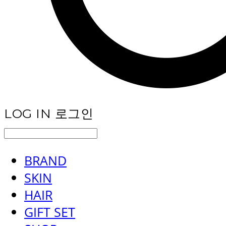
LOG IN
로그인
BRAND
SKIN
HAIR
GIFT SET