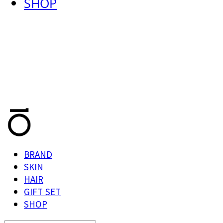
SHOP
T.TEN
BRAND
SKIN
HAIR
GIFT SET
SHOP