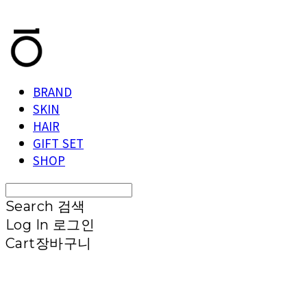
T.TEN
BRAND
SKIN
HAIR
GIFT SET
SHOP
Search
검색
Log In
로그인
Cart
장바구니