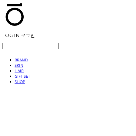
LOG IN
로그인
BRAND
SKIN
HAIR
GIFT SET
SHOP
T.TEN