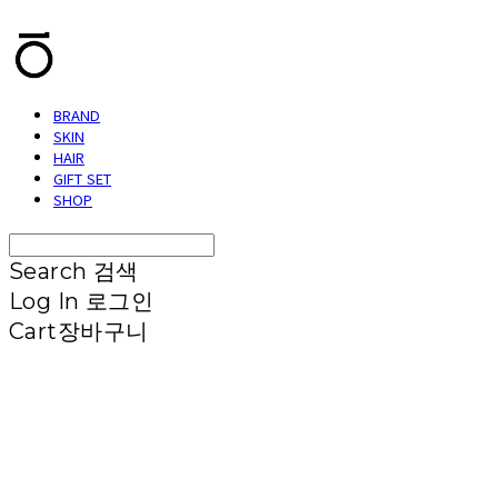
BRAND
SKIN
HAIR
GIFT SET
SHOP
Search
검색
Log In
로그인
Cart
장바구니