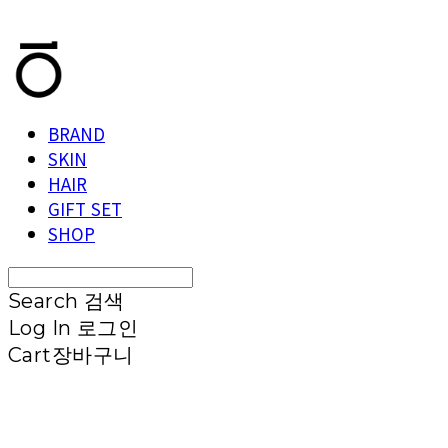
T.TEN
BRAND
SKIN
HAIR
GIFT SET
SHOP
Search
검색
Log In
로그인
Cart
장바구니