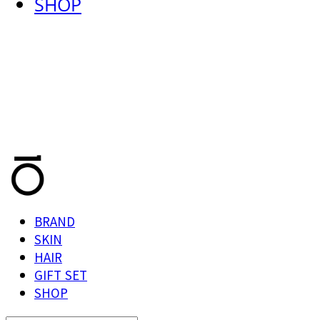
SHOP
T.TEN
BRAND
SKIN
HAIR
GIFT SET
SHOP