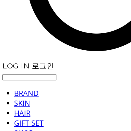
LOG IN
로그인
BRAND
SKIN
HAIR
GIFT SET