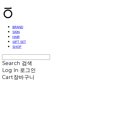
BRAND
SKIN
HAIR
GIFT SET
SHOP
Search
검색
Log In
로그인
Cart
장바구니