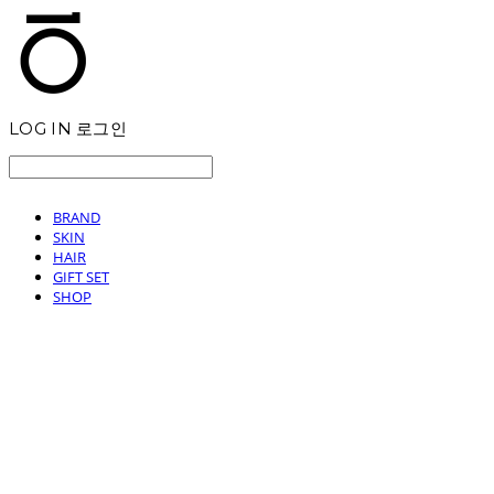
LOG IN
로그인
BRAND
SKIN
HAIR
GIFT SET
SHOP
T.TEN