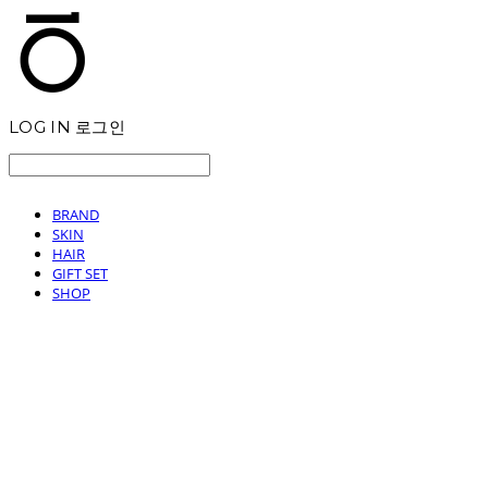
LOG IN
로그인
BRAND
SKIN
HAIR
GIFT SET
SHOP
T.TEN