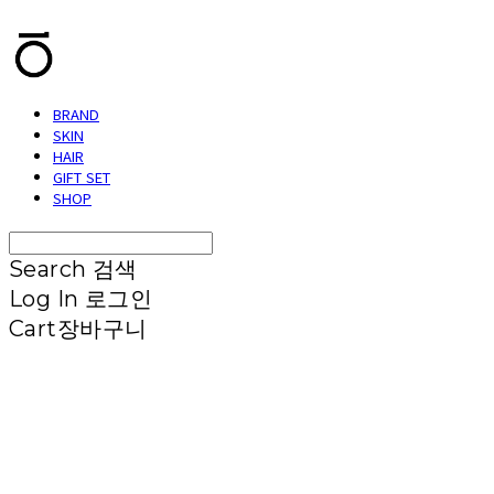
BRAND
SKIN
HAIR
GIFT SET
SHOP
Search
검색
Log In
로그인
Cart
장바구니