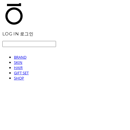
LOG IN
로그인
BRAND
SKIN
HAIR
GIFT SET
SHOP
T.TEN