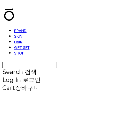
BRAND
SKIN
HAIR
GIFT SET
SHOP
Search
검색
Log In
로그인
Cart
장바구니