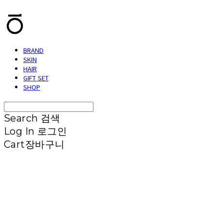
BRAND
SKIN
HAIR
GIFT SET
SHOP
Search
검색
Log In
로그인
Cart
장바구니