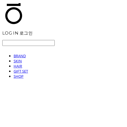
LOG IN
로그인
BRAND
SKIN
HAIR
GIFT SET
SHOP
T.TEN